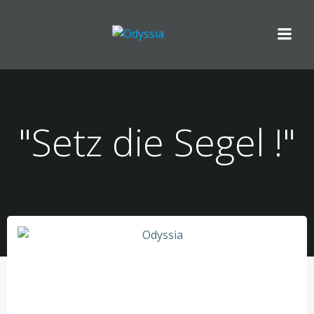
Zum
Inhalt
springen
"Setz die Segel !"