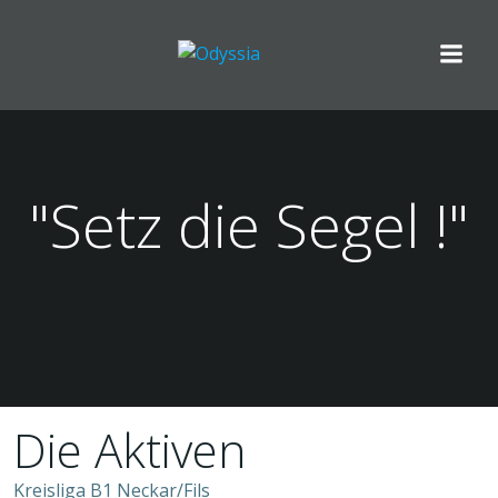
Zum
Inhalt
springen
"Setz die Segel !"
Die Aktiven
Kreisliga B1 Neckar/Fils