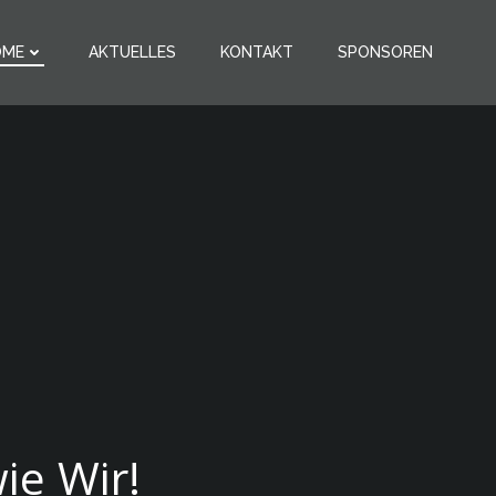
OME
AKTUELLES
KONTAKT
SPONSOREN
!
ie Wir!