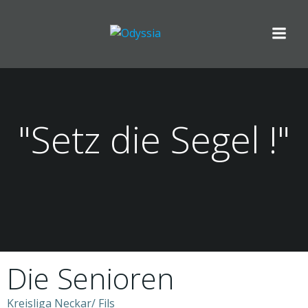
Zum
Inhalt
springen
"Setz die Segel !"
Die Senioren
Kreisliga Neckar/ Fils